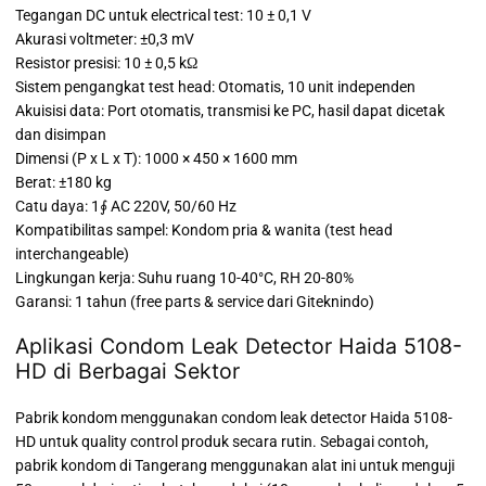
Tegangan DC untuk electrical test: 10 ± 0,1 V
Akurasi voltmeter: ±0,3 mV
Resistor presisi: 10 ± 0,5 kΩ
Sistem pengangkat test head: Otomatis, 10 unit independen
Akuisisi data: Port otomatis, transmisi ke PC, hasil dapat dicetak
dan disimpan
Dimensi (P x L x T): 1000 × 450 × 1600 mm
Berat: ±180 kg
Catu daya: 1∮ AC 220V, 50/60 Hz
Kompatibilitas sampel: Kondom pria & wanita (test head
interchangeable)
Lingkungan kerja: Suhu ruang 10-40°C, RH 20-80%
Garansi: 1 tahun (free parts & service dari Giteknindo)
Aplikasi Condom Leak Detector Haida 5108-
HD di Berbagai Sektor
Pabrik kondom menggunakan condom leak detector Haida 5108-
HD untuk quality control produk secara rutin. Sebagai contoh,
pabrik kondom di Tangerang menggunakan alat ini untuk menguji