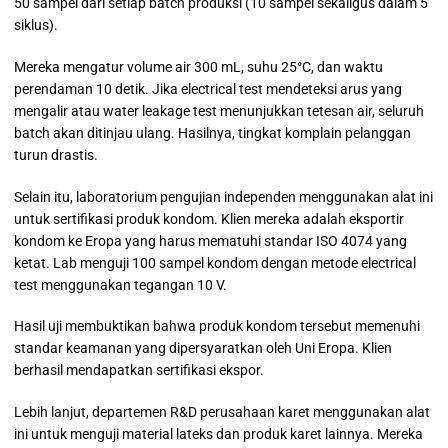
50 sampel dari setiap batch produksi (10 sampel sekaligus dalam 5
siklus).
Mereka mengatur volume air 300 mL, suhu 25°C, dan waktu
perendaman 10 detik. Jika electrical test mendeteksi arus yang
mengalir atau water leakage test menunjukkan tetesan air, seluruh
batch akan ditinjau ulang. Hasilnya, tingkat komplain pelanggan
turun drastis.
Selain itu, laboratorium pengujian independen menggunakan alat ini
untuk sertifikasi produk kondom. Klien mereka adalah eksportir
kondom ke Eropa yang harus mematuhi standar ISO 4074 yang
ketat. Lab menguji 100 sampel kondom dengan metode electrical
test menggunakan tegangan 10 V.
Hasil uji membuktikan bahwa produk kondom tersebut memenuhi
standar keamanan yang dipersyaratkan oleh Uni Eropa. Klien
berhasil mendapatkan sertifikasi ekspor.
Lebih lanjut, departemen R&D perusahaan karet menggunakan alat
ini untuk menguji material lateks dan produk karet lainnya. Mereka