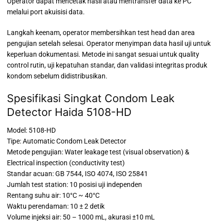
Operator dapat mencetak hasil atau mentransfer data ke PC
melalui port akuisisi data.
Langkah keenam, operator membersihkan test head dan area
pengujian setelah selesai. Operator menyimpan data hasil uji untuk
keperluan dokumentasi. Metode ini sangat sesuai untuk quality
control rutin, uji kepatuhan standar, dan validasi integritas produk
kondom sebelum didistribusikan.
Spesifikasi Singkat Condom Leak
Detector Haida 5108-HD
Model: 5108-HD
Tipe: Automatic Condom Leak Detector
Metode pengujian: Water leakage test (visual observation) &
Electrical inspection (conductivity test)
Standar acuan: GB 7544, ISO 4074, ISO 25841
Jumlah test station: 10 posisi uji independen
Rentang suhu air: 10°C ~ 40°C
Waktu perendaman: 10 ± 2 detik
Volume injeksi air: 50 – 1000 mL, akurasi ±10 mL