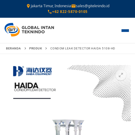
Jakarta Timur, Indonesia
sales@giteknindo.id
+62 822-5870-0105
Lompat
BERANDA
PRODUK
CONDOM LEAK DETECTOR HAIDA 5108-HD
ke
konten
🔍