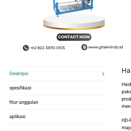
Ha
Deskripsi
Haid
spesifikasi
paka
prod
fitur unggulan
meni
aplikasi
HD-F
maju