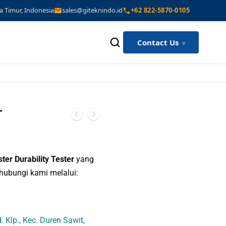
a Timur, Indonesia
sales@giteknindo.id
+62 822-5870-0105
Contact Us
r
ter Durability Tester
yang
 hubungi kami melalui:
 Klp., Kec. Duren Sawit,