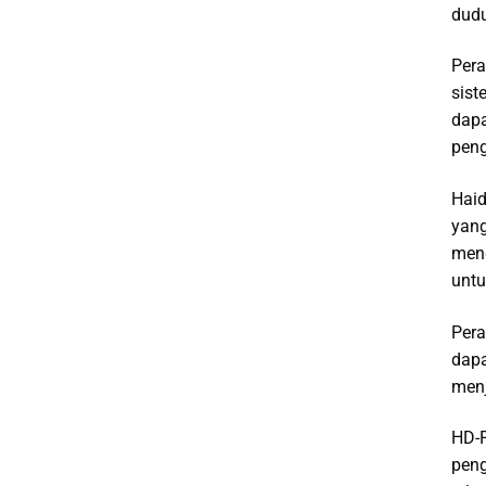
dudu
Pera
sist
dapa
peng
Haid
yang
meng
untu
Pera
dapa
menj
HD-F
peng