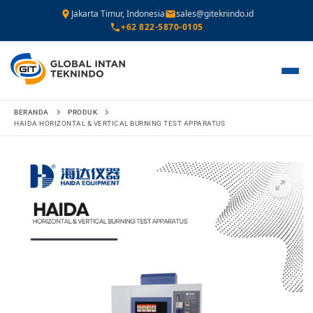
Jakarta Timur, Indonesia
sales@giteknindo.id
+62 822-5870-0105
Lompat
BERANDA
PRODUK
ke
HAIDA HORIZONTAL & VERTICAL BURNING TEST APPARATUS
konten
🔍