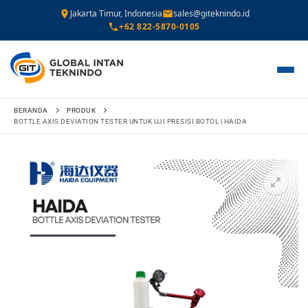
Jakarta Timur, Indonesia
sales@giteknindo.id
+62 822-5870-0105
Lompat
BERANDA
PRODUK
ke
BOTTLE AXIS DEVIATION TESTER UNTUK UJI PRESISI BOTOL | HAIDA
konten
🔍