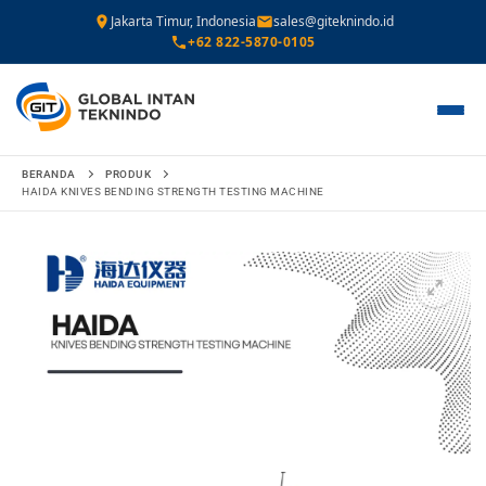
Jakarta Timur, Indonesia
sales@giteknindo.id
+62 822-5870-0105
Lompat
BERANDA
PRODUK
ke
HAIDA KNIVES BENDING STRENGTH TESTING MACHINE
konten
🔍