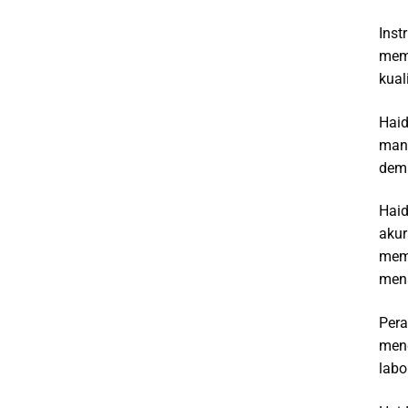
Inst
memb
kual
Haid
manu
demi
Haid
akur
memp
mena
Pera
meng
labo