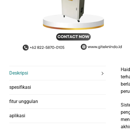
Haid
Deskripsi
terh
berl
spesifikasi
peru
fitur unggulan
Sist
peng
aplikasi
meni
akhir