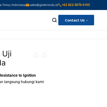
a Timur, Indonesia
sales@giteknindo.id
+62 822-5870-0105
Contact Us
 Uji
da
esistance to Ignition
kan langsung hubungi kami