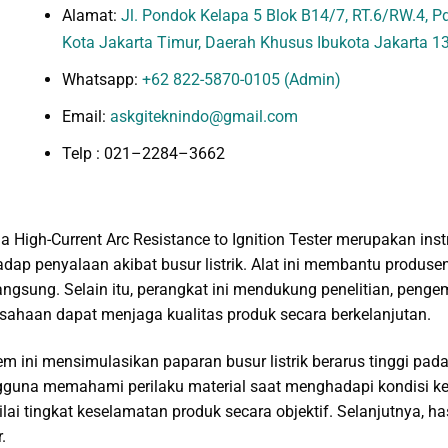
Alamat:
Jl. Pondok Kelapa 5 Blok B14/7, RT.6/RW.4, Pd.
Kota Jakarta Timur, Daerah Khusus Ibukota Jakarta 1
Whatsapp:
+62 822-5870-0105 (Admin)
Email:
askgiteknindo@gmail.com
Telp : 021–2284–3662
a High-Current Arc Resistance to Ignition Tester merupakan i
adap penyalaan akibat busur listrik. Alat ini membantu produsen
angsung. Selain itu, perangkat ini mendukung penelitian, peng
sahaan dapat menjaga kualitas produk secara berkelanjutan.
em ini mensimulasikan paparan busur listrik berarus tinggi pa
guna memahami perilaku material saat menghadapi kondisi kel
lai tingkat keselamatan produk secara objektif. Selanjutnya, 
.