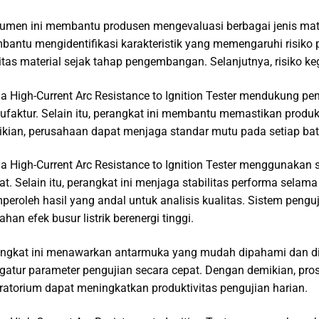
rumen ini membantu produsen mengevaluasi berbagai jenis materia
antu mengidentifikasi karakteristik yang memengaruhi risiko 
itas material sejak tahap pengembangan. Selanjutnya, risiko ke
a High-Current Arc Resistance to Ignition Tester mendukung pengu
faktur. Selain itu, perangkat ini membantu memastikan produ
kian, perusahaan dapat menjaga standar mutu pada setiap bat
a High-Current Arc Resistance to Ignition Tester menggunakan 
at. Selain itu, perangkat ini menjaga stabilitas performa sela
eroleh hasil yang andal untuk analisis kualitas. Sistem pe
han efek busur listrik berenergi tinggi.
ngkat ini menawarkan antarmuka yang mudah dipahami dan dio
atur parameter pengujian secara cepat. Dengan demikian, proses
ratorium dapat meningkatkan produktivitas pengujian harian.