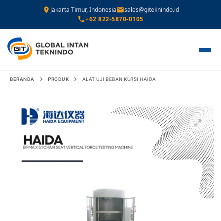
Jakarta Timur, Indonesia
sales@giteknindo.id
+62 822-5870-0105
Lompat
BERANDA
PRODUK
ALAT UJI BEBAN KURSI HAIDA
ke
konten
🔍