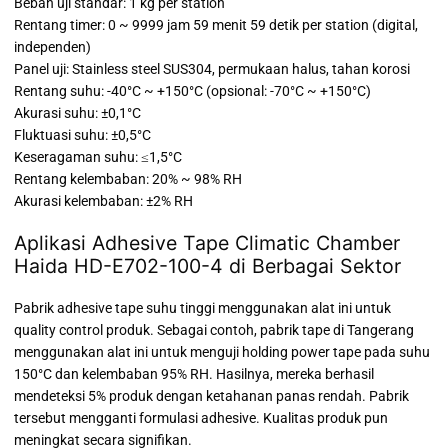
Beban uji standar: 1 kg per station
Rentang timer: 0 ~ 9999 jam 59 menit 59 detik per station (digital,
independen)
Panel uji: Stainless steel SUS304, permukaan halus, tahan korosi
Rentang suhu: -40°C ~ +150°C (opsional: -70°C ~ +150°C)
Akurasi suhu: ±0,1°C
Fluktuasi suhu: ±0,5°C
Keseragaman suhu: ≤1,5°C
Rentang kelembaban: 20% ~ 98% RH
Akurasi kelembaban: ±2% RH
Aplikasi Adhesive Tape Climatic Chamber
Haida HD-E702-100-4 di Berbagai Sektor
Pabrik adhesive tape suhu tinggi menggunakan alat ini untuk
quality control produk. Sebagai contoh, pabrik tape di Tangerang
menggunakan alat ini untuk menguji holding power tape pada suhu
150°C dan kelembaban 95% RH. Hasilnya, mereka berhasil
mendeteksi 5% produk dengan ketahanan panas rendah. Pabrik
tersebut mengganti formulasi adhesive. Kualitas produk pun
meningkat secara signifikan.