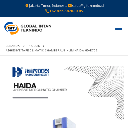
Jakarta Timur, Indonesia
sales@giteknindo.id
+62 822-5870-0105
Lompat
BERANDA
PRODUK
ke
ADHESIVE TAPE CLIMATIC CHAMBER UJI IKLIM HAIDA HD-E702
konten
🔍