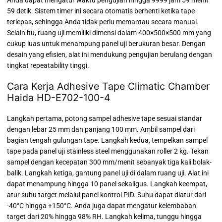
Anda dapat mengatur waktu pengujian hingga 9999 jam 59 menit
59 detik. Sistem timer ini secara otomatis berhenti ketika tape
terlepas, sehingga Anda tidak perlu memantau secara manual.
Selain itu, ruang uji memiliki dimensi dalam 400×500×500 mm yang
cukup luas untuk menampung panel uji berukuran besar. Dengan
desain yang efisien, alat ini mendukung pengujian berulang dengan
tingkat repeatability tinggi.
Cara Kerja Adhesive Tape Climatic Chamber
Haida HD-E702-100-4
Langkah pertama, potong sampel adhesive tape sesuai standar
dengan lebar 25 mm dan panjang 100 mm. Ambil sampel dari
bagian tengah gulungan tape. Langkah kedua, tempelkan sampel
tape pada panel uji stainless steel menggunakan roller 2 kg. Tekan
sampel dengan kecepatan 300 mm/menit sebanyak tiga kali bolak-
balik. Langkah ketiga, gantung panel uji di dalam ruang uji. Alat ini
dapat menampung hingga 10 panel sekaligus. Langkah keempat,
atur suhu target melalui panel kontrol PID. Suhu dapat diatur dari
-40°C hingga +150°C. Anda juga dapat mengatur kelembaban
target dari 20% hingga 98% RH. Langkah kelima, tunggu hingga