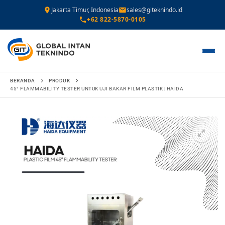
Jakarta Timur, Indonesia
sales@giteknindo.id
+62 822-5870-0105
Lompat
BERANDA
PRODUK
ke
45° FLAMMABILITY TESTER UNTUK UJI BAKAR FILM PLASTIK | HAIDA
konten
🔍