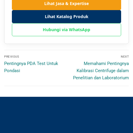
Lihat Jasa & Expertise
Lihat Katalog Produk
Hubungi via WhatsApp
Navigasi
PREVIOUS
NEXT
pos
Previous
Next
Pentingnya PDA Test Untuk
Memahami Pentingnya
post:
post:
Pondasi
Kalibrasi Centrifuge dalam
Penelitian dan Laboratorium