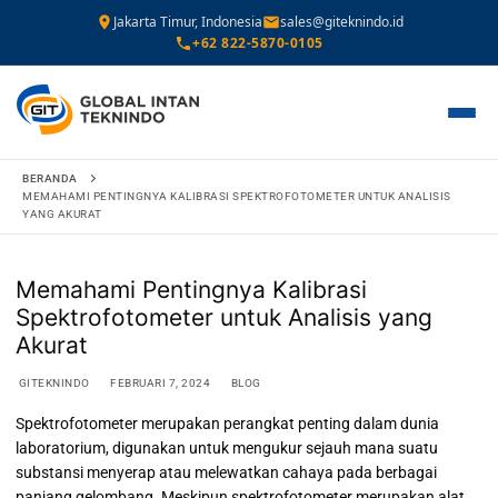
Jakarta Timur, Indonesia
sales@giteknindo.id
+62 822-5870-0105
Lompat
BERANDA
ke
MEMAHAMI PENTINGNYA KALIBRASI SPEKTROFOTOMETER UNTUK ANALISIS
YANG AKURAT
konten
Memahami Pentingnya Kalibrasi
Spektrofotometer untuk Analisis yang
Akurat
GITEKNINDO
FEBRUARI 7, 2024
BLOG
Spektrofotometer merupakan perangkat penting dalam dunia
laboratorium, digunakan untuk mengukur sejauh mana suatu
substansi menyerap atau melewatkan cahaya pada berbagai
panjang gelombang. Meskipun spektrofotometer merupakan alat