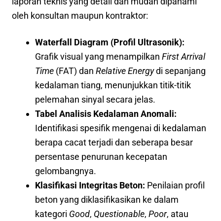
laporan teknis yang detail dan mudah dipahami
oleh konsultan maupun kontraktor:
Waterfall Diagram (Profil Ultrasonik):
Grafik visual yang menampilkan
First Arrival
Time
(FAT) dan
Relative Energy
di sepanjang
kedalaman tiang, menunjukkan titik-titik
pelemahan sinyal secara jelas.
Tabel Analisis Kedalaman Anomali:
Identifikasi spesifik mengenai di kedalaman
berapa cacat terjadi dan seberapa besar
persentase penurunan kecepatan
gelombangnya.
Klasifikasi Integritas Beton:
Penilaian profil
beton yang diklasifikasikan ke dalam
kategori
Good
,
Questionable
,
Poor
, atau