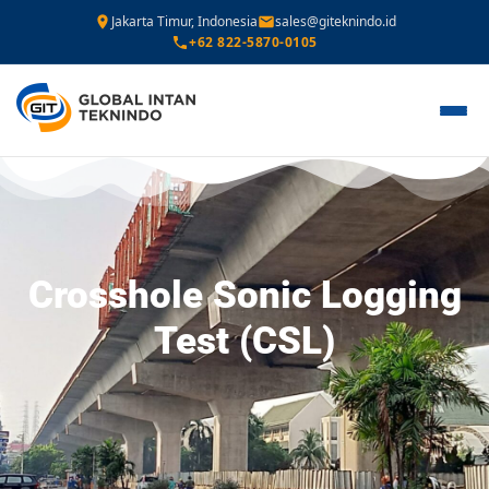
Jakarta Timur, Indonesia
sales@giteknindo.id
+62 822-5870-0105
Crosshole Sonic Logging
Test (CSL)