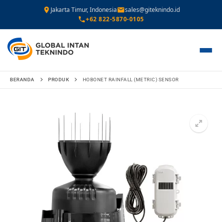
Jakarta Timur, Indonesia
sales@giteknindo.id
+62 822-5870-0105
Lompat
BERANDA
PRODUK
HOBONET RAINFALL (METRIC) SENSOR
ke
konten
🔍