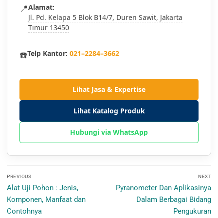
📍
Alamat:
Jl. Pd. Kelapa 5 Blok B14/7, Duren Sawit, Jakarta
Timur 13450
☎️
Telp Kantor:
021–2284–3662
Lihat Jasa & Expertise
Lihat Katalog Produk
Hubungi via WhatsApp
Navigasi
PREVIOUS
NEXT
pos
Previous
Next
Alat Uji Pohon : Jenis,
Pyranometer Dan Aplikasinya
post:
post:
Komponen, Manfaat dan
Dalam Berbagai Bidang
Contohnya
Pengukuran