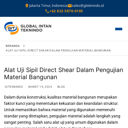
Jakarta Timur, Indonesia
sales@giteknindo.id
+62 822-5870-0105
Lompat
BERANDA
ke
ALAT UJI SIPIL DIRECT SHEAR DALAM PENGUJIAN MATERIAL BANGUNAN
konten
Alat Uji Sipil Direct Shear Dalam Pengujian
Material Bangunan
GITEKNINDO
MARET 14, 2024
BLOG
Dalam dunia konstruksi, kualitas material bangunan merupakan
faktor kunci yang menentukan kekuatan dan keandalan struktur.
Untuk memastikan bahwa material yang digunakan memenuhi
standar yang ditetapkan, pengujian material adalah langkah yang
sangat penting. Salah satu alat uji yang umum digunakan dalam